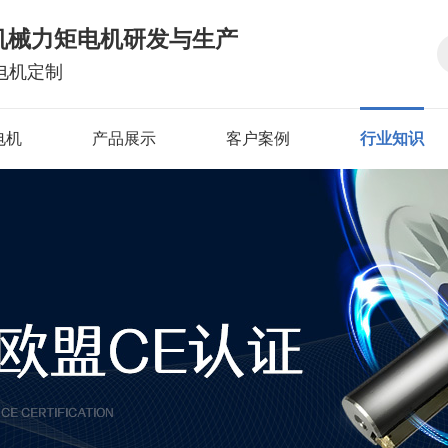
机械力矩电机研发与生产
电机定制
电机
产品展示
客户案例
行业知识