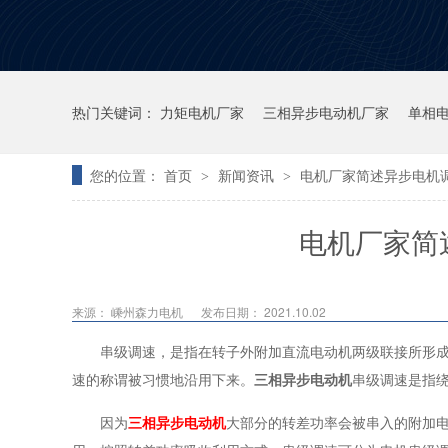
热门关键词：
力矩电机厂家
三相异步电动机厂家
单相
您的位置：
首页
新闻资讯
电机厂家简述异步电机
>
>
电机厂家简
来源：
嵊州森力电机
发布日期： 2021.10.02
串级调速，是指在转子外附加直流电动机两级联接所形成的
速的称谓被习惯地沿用下来。
三相异步电动机
串级调速是指
因为
三相异步电动机
大部分的转差功率会被串入的附加