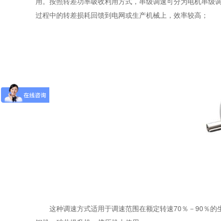
用。按照转差功率吸收利用方式，串级调速可分为电机串级
过程中的转差损耗回馈到电网或生产机械上，效率较高；
这种调速方式适用于调速范围在额定转速70％－90％的