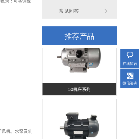
特点为：可将调速
常见问答
长轴力矩电机场景应用
推荐产品
服务热线
在线留言
微信咨询
50机座系列
于风机、水泵及轧