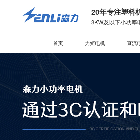
20年专注塑料
3KW及以下小功率
首页
力矩电机
直流