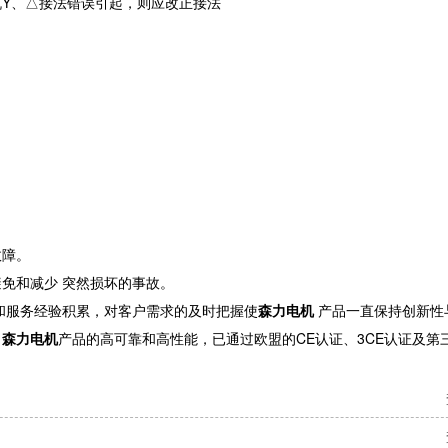
机Y、△接法错误引起，则应改正接法
故障。
避免和减少
突然损坏的事故。
和服务经验积累，对客户需求的及时把握使
森力电机
产品一直保持创新性
了
森力电机
产品的高可靠和高性能，已通过欧盟的CE认证、3CE认证及第