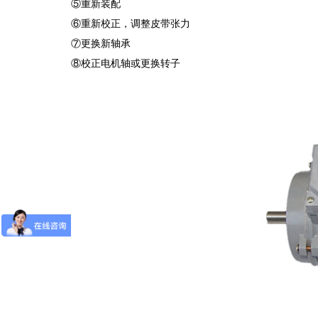
⑤重新装配
⑥重新校正，调整皮带张力
⑦更换新轴承
⑧校正电机轴或更换转子