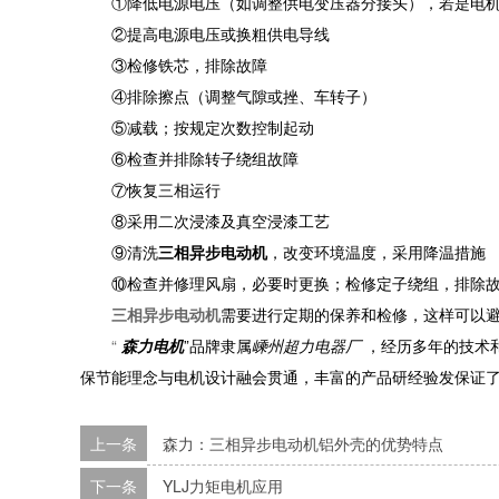
①降低电源电压（如调整供电变压器分接头），若是电
②提高电源电压或换粗供电导线
③检修铁芯，排除故障
④排除擦点（调整气隙或挫、车转子）
⑤减载；按规定次数控制起动
⑥检查并排除转子绕组故障
⑦恢复三相运行
⑧采用二次浸漆及真空浸漆工艺
⑨清洗
三相异步电动机
，改变环境温度，采用降温措施
⑩检查并修理风扇，必要时更换；检修定子绕组，排除
三相异步电动机
需要进行定期的保养和检修，这样可以
“
森力电机
”
品牌隶属
嵊州超力电器厂
，经历多年的技术
保节能理念与电机设计融会贯通，丰富的产品研经验发保证
上一条
森力：三相异步电动机铝外壳的优势特点
下一条
YLJ力矩电机应用