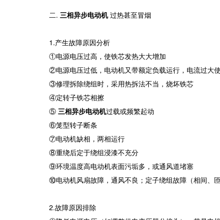
二.
三相异步电动机
过热甚至冒烟
1.产生故障原因分析
①电源电压过高，使铁芯发热大大增加
②电源电压过低，电动机又带额定负载运行，电流过大
③修理拆除绕组时，采用热拆法不当，烧坏铁芯
④定转子铁芯相擦
⑤
三相异步电动机
过载或频繁起动
⑥笼型转子断条
⑦电动机缺相，两相运行
⑧重绕后定于绕组浸漆不充分
⑨环境温度高电动机表面污垢多，或通风道堵塞
⑩电动机风扇故障，通风不良；定子绕组故障（相间、
2.故障原因排除