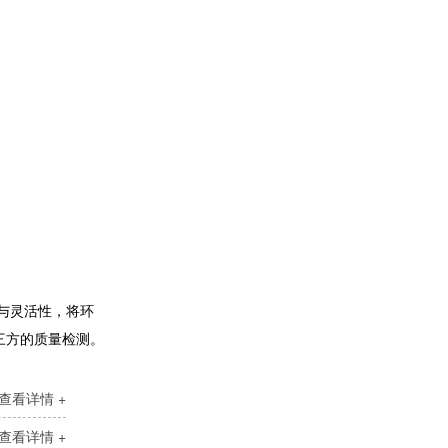
力矩电动机产品规格齐全
与灵活性，将环
三方的质量检测。
查看详情 +
查看详情 +
71机座系列