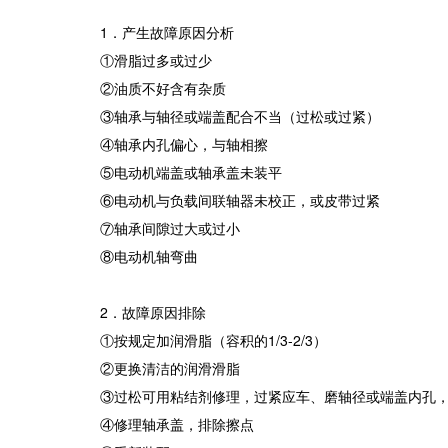
1．产生故障原因分析
①滑脂过多或过少
②油质不好含有杂质
③轴承与轴径或端盖配合不当（过松或过紧）
④轴承内孔偏心，与轴相擦
⑤电动机端盖或轴承盖未装平
⑥电动机与负载间联轴器未校正，或皮带过紧
⑦轴承间隙过大或过小
⑧电动机轴弯曲
2．故障原因排除
①按规定加润滑脂（容积的1/3-2/3）
②更换清洁的润滑滑脂
③过松可用粘结剂修理，过紧应车、磨轴径或端盖内孔
④修理轴承盖，排除擦点