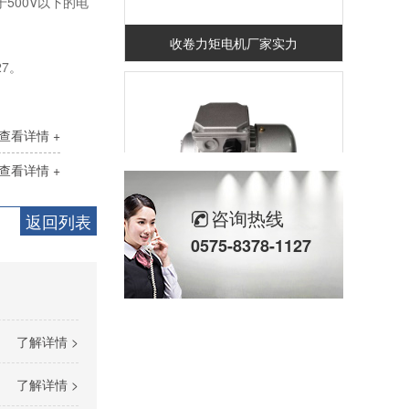
500V以下的电
收卷力矩电机厂家实力
7。
查看详情 +
查看详情 +
咨询热线
返回列表
0575-8378-1127
56机座系列
了解详情 >
了解详情 >