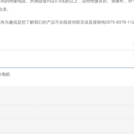
的绝缘电阻。所测阻值均在0.5兆欧以上，说明绝缘良好。测量时，对于
兆欧表。
有兴趣或是想了解我们的产品可在线咨询留言或直接致电0575-8378-112
力电机