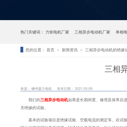
热门关键词：
力矩电机厂家
三相异步电动机厂家
单相
您的位置：
首页
新闻资讯
三相异步电动机的绝缘
>
>
三相
来源：
嵊州森力电机
发布日期： 2021.05.09
我们的
三相异步电动机
如果是长期闲置、修理及保养后
关绝缘的试验。
基本的试验项目是绝缘试验、空载电流的测定等。在试