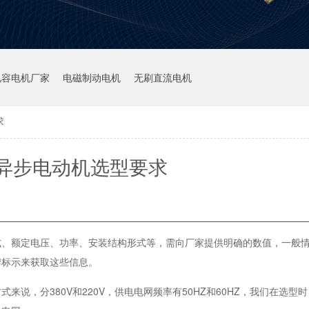
电容电机厂家
电磁制动电机
无刷直流电机
求
异步电动机选型要求
额定电压、功率、安装结构形式等，需向厂家提供明确的数值，一般情
牌标示来获取这些信息。
说，分380V和220V，供电电网频率有50HZ和60HZ，我们在选型