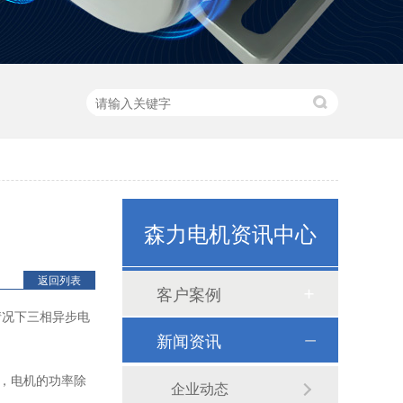
森力电机资讯中心
80机座系列
返回列表
客户案例
况下三相异步电
新闻资讯
时，电机的功率除
企业动态