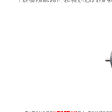
了满足拖动机械负载要求外，还应考虑是否是具备有足够的