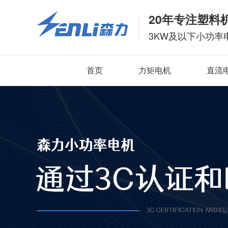
20年专注塑料
3KW及以下小功率
首页
力矩电机
直流