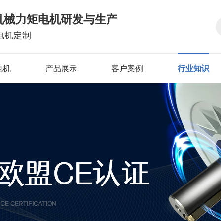
机械力矩电机研发与生产
电机定制
电机
产品展示
客户案例
行业知识