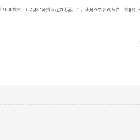
1688搜索工厂名称 “嵊州市超力电器厂” ， 或是在线咨询留言，我们