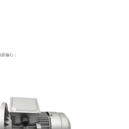
轴器偏心；