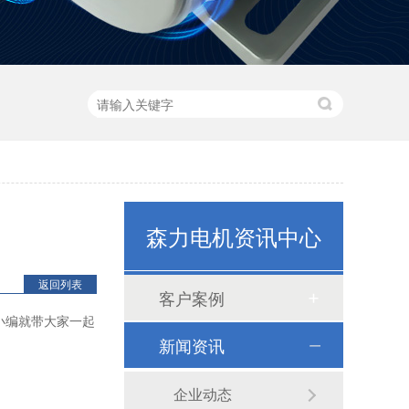
森力电机资讯中心
80机座系列
返回列表
客户案例
小编就带大家一起
新闻资讯
企业动态