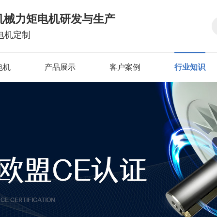
机械力矩电机研发与生产
电机定制
电机
产品展示
客户案例
行业知识