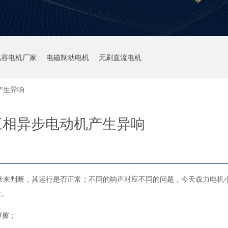
电容电机厂家
电磁制动电机
无刷直流电机
产生异响
三相异步电动机产生异响
音来判断，其运行是否正常；不同的响声对应不同的问题，今天森力电机
策。
摩擦；