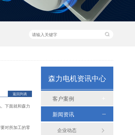
森力电机资讯中心
80机座系列
返回列表
客户案例
品。下面就和森力
新闻资讯
需要对所加工的零
企业动态